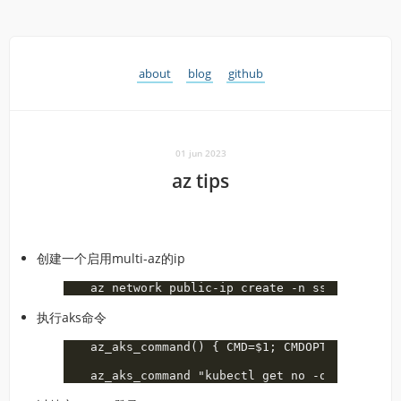
about
blog
github
01 jun 2023
az tips
创建一个启用multi-az的ip
执行aks命令
az_aks_command() { CMD=$1; CMDOPTS=$2; az a