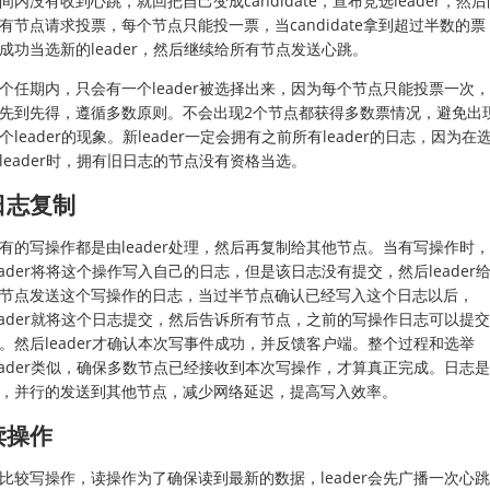
间内没有收到心跳，就回把自己变成candidate，宣布竞选leader，然后
有节点请求投票，每个节点只能投一票，当candidate拿到超过半数的票
成功当选新的leader，然后继续给所有节点发送心跳。
个任期内，只会有一个leader被选择出来，因为每个节点只能投票一次
先到先得，遵循多数原则。不会出现2个节点都获得多数票情况，避免出
个leader的现象。新leader一定会拥有之前所有leader的日志，因为在
leader时，拥有旧日志的节点没有资格当选。
日志复制
有的写操作都是由leader处理，然后再复制给其他节点。当有写操作时，
eader将将这个操作写入自己的日志，但是该日志没有提交，然后leader
节点发送这个写操作的日志，当过半节点确认已经写入这个日志以后，
eader就将这个日志提交，然后告诉所有节点，之前的写操作日志可以提交
。然后leader才确认本次写事件成功，并反馈客户端。整个过程和选举
eader类似，确保多数节点已经接收到本次写操作，才算真正完成。日志
，并行的发送到其他节点，减少网络延迟，提高写入效率。
读操作
比较写操作，读操作为了确保读到最新的数据，leader会先广播一次心