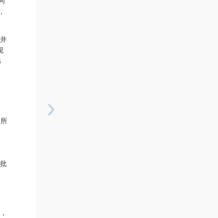
向
，
，并
现
选
›
给所
是批
跳，