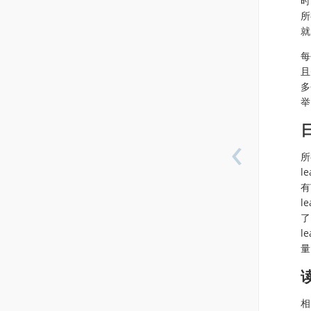
时
所
就
每
且
多
举
‹
所
l
有
l
了
l
量
相