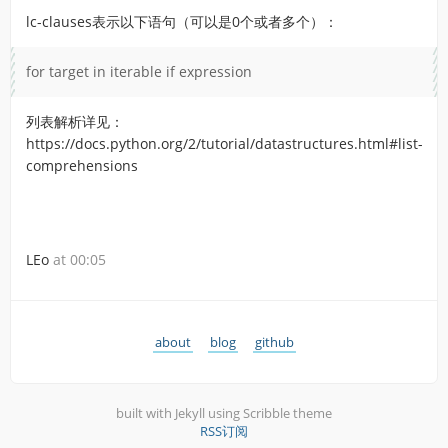
lc-clauses表示以下语句（可以是0个或者多个）：
for target in iterable if expression
列表解析详见：
https://docs.python.org/2/tutorial/datastructures.html#list-
comprehensions
LEo
at 00:05
about
blog
github
built with Jekyll using Scribble theme
RSS订阅