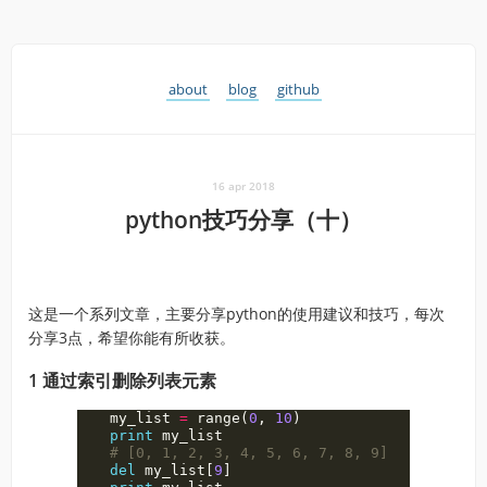
about
blog
github
16 apr 2018
python技巧分享（十）
这是一个系列文章，主要分享python的使用建议和技巧，每次
分享3点，希望你能有所收获。
1 通过索引删除列表元素
my_list
=
range
(
0
,
10
)
print
my_list
del
my_list
[
9
]