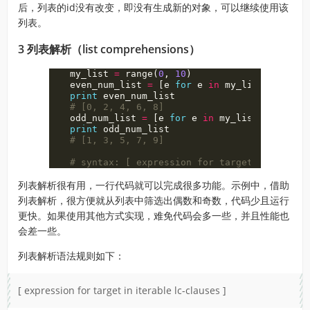
后，列表的id没有改变，即没有生成新的对象，可以继续使用该
列表。
3 列表解析（list comprehensions）
my_list
=
range
(
0
,
10
)
even_num_list
=
[
e
for
e
in
my_list
if
not
print
even_num_list
odd_num_list
=
[
e
for
e
in
my_list
if
e
%
2
print
odd_num_list
列表解析很有用，一行代码就可以完成很多功能。示例中，借助
列表解析，很方便就从列表中筛选出偶数和奇数，代码少且运行
更快。如果使用其他方式实现，难免代码会多一些，并且性能也
会差一些。
列表解析语法规则如下：
[ expression for target in iterable lc-clauses ]