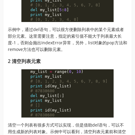
print
my_list
del
my_list
[
5
:
8
]
print
my_list
示例中，通过del语句，可以很方便删除列表中的某个元素或者
部分元素。这里需要注意，指定的索引值不能大于列表最大长
度-1，否则会抛出IndexError异常，另外，list对象的pop方法和
remove方法也可以删除元素。
2 清空列表元素
my_list
=
range
(
0
,
10
)
print
my_list
print
id
(
my_list
)
del
my_list
[:]
print
my_list
print
id
(
my_list
)
清空一个列表有很多方式可以实现，但是借助del语句，可以不
用生成新的列表对象。示例中可以看到，清空列表元素前和清空