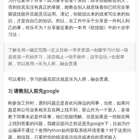
为什么要乐于分享？因为要学会某个东西，除非你能教会别人，
否则你其实没有真正的掌握，能教会别人就意味着你已经完全掌
握该技能并且能灵活运用。谨记，你能说出来的或者写出来的知
识，才是你自己的知识。所以，在工作中乐于分享是一件利人利
己的事，何乐不为？分享最近看的一本书《软技能》中的十步学
习法：
了解全局->确定范围->定义目标->寻求资源->创建学习计划->筛
选资源->开始学习，浅尝辄止->动手操作，边学边玩->全面掌
握，学以致用->乐为人师，融会贯通
可以看到，学习的最高层次就是乐为人师，融会贯通。
3) 请教别人前先google
刚参加工作时，遇到问题总是喜欢问身边的同事，当然，如果问
题是和公司业务相关且在网上找不到，那么作为一个新人，多请
教下同事未必是件坏事，他们也能理解。但是如果是一些能在网
上找到答案的问题，我建议提问之前还是先google下，比如为什
么编译不通过？使用Python如何获取系统环境变量？对于这类问
题，相信我，只要把你的错误提示信息或者你的需求输入